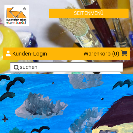
SEITENMENÜ
Kunden-Login
Warenkorb (
0
)