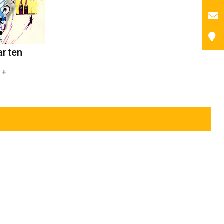
arten
 +