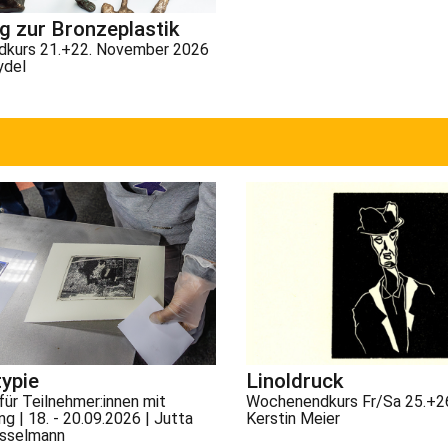
g zur Bronzeplastik
kurs 21.+22. November 2026
ydel
typie
Linoldruck
ür Teilnehmer:innen mit
Wochenendkurs Fr/Sa 25.+26
g | 18. - 20.09.2026 | Jutta
Kerstin Meier
sselmann