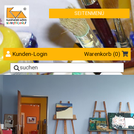
SEITENMENÜ
Kunden-Login
Warenkorb (
0
)