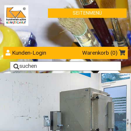
SEITENMENÜ
Kunden-Login
Warenkorb (
0
)